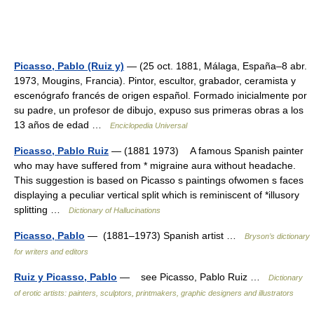
Picasso, Pablo (Ruiz y)
— (25 oct. 1881, Málaga, España–8 abr.
1973, Mougins, Francia). Pintor, escultor, grabador, ceramista y
escenógrafo francés de origen español. Formado inicialmente por
su padre, un profesor de dibujo, expuso sus primeras obras a los
13 años de edad …
Enciclopedia Universal
Picasso, Pablo Ruiz
— (1881 1973) A famous Spanish painter
who may have suffered from * migraine aura without headache.
This suggestion is based on Picasso s paintings ofwomen s faces
displaying a peculiar vertical split which is reminiscent of *illusory
splitting …
Dictionary of Hallucinations
Picasso, Pablo
— (1881–1973) Spanish artist …
Bryson’s dictionary
for writers and editors
Ruiz y Picasso, Pablo
— see Picasso, Pablo Ruiz …
Dictionary
of erotic artists: painters, sculptors, printmakers, graphic designers and illustrators