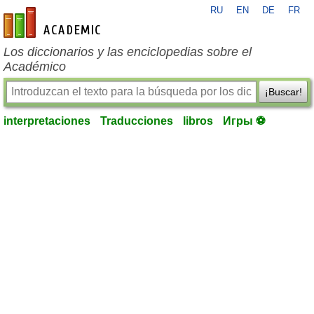
RU
EN
DE
FR
es-academic.com
Los diccionarios y las enciclopedias sobre el
Académico
¡Buscar!
interpretaciones
Traducciones
libros
Игры ⚽