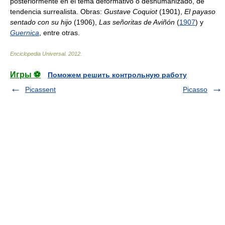
posteriormente en el tema deformativo o deshumanizado, de
tendencia surrealista. Obras:
Gustave Coquiot
(1901),
El payaso
sentado con su hijo
(1906),
Las señoritas de Aviñón
(
1907
) y
Guernica
, entre otras.
Enciclopedia Universal
.
2012
.
Игры ⚽
Поможем решить контрольную работу
Picassent
Picasso