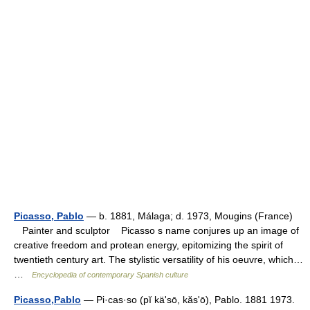
Picasso, Pablo
— b. 1881, Málaga; d. 1973, Mougins (France)
Painter and sculptor Picasso s name conjures up an image of
creative freedom and protean energy, epitomizing the spirit of
twentieth century art. The stylistic versatility of his oeuvre, which…
…
Encyclopedia of contemporary Spanish culture
Picasso,Pablo
— Pi·cas·so (pĭ käʹsō, kăsʹō), Pablo. 1881 1973.