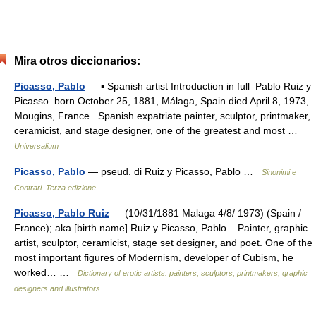
Mira otros diccionarios:
Picasso, Pablo
— ▪ Spanish artist Introduction in full Pablo Ruiz y
Picasso born October 25, 1881, Málaga, Spain died April 8, 1973,
Mougins, France Spanish expatriate painter, sculptor, printmaker,
ceramicist, and stage designer, one of the greatest and most …
Universalium
Picasso, Pablo
— pseud. di Ruiz y Picasso, Pablo …
Sinonimi e
Contrari. Terza edizione
Picasso, Pablo Ruiz
— (10/31/1881 Malaga 4/8/ 1973) (Spain /
France); aka [birth name] Ruiz y Picasso, Pablo Painter, graphic
artist, sculptor, ceramicist, stage set designer, and poet. One of the
most important figures of Modernism, developer of Cubism, he
worked… …
Dictionary of erotic artists: painters, sculptors, printmakers, graphic
designers and illustrators